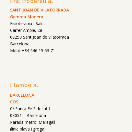
Ens trobareu a…
SANT JOAN DE VILATORRADA
Gemma Manero
Fisioterapia I Salut
Carrer Ample, 28
08250 Sant Joan de Vilatorrada
Barcelona
Mòbil +34 646 15 63 71
I també a…
BARCELONA
COS
C/ Santa Fe 5, local 1
08031 – Barcelona
Parada metro: Maragall
(línia blava i groga)