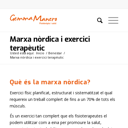
Marxa nòrdica i exercici
terapèutic
Usted está aquí:
Inicio
/
Benestar
/
Marxa nòrdica i exercici terapèutic
Què é
s la marxa n
òrdica?
Exercici físic planificat, estructurat i sistematitzat el qual
requereix un treball complert de fins a un 70% de tots els
músculs.
És un exercici tan complert que els fisioterapeutes el
podem utilitzar com a eina per promoure la salut,