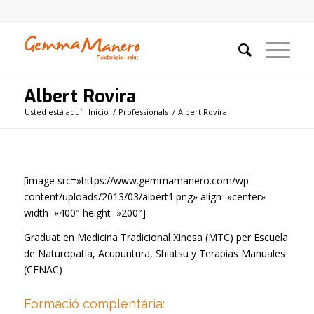
Albert Rovira
Usted está aquí:
Inicio
/
Professionals
/
Albert Rovira
[image src=»https://www.gemmamanero.com/wp-
content/uploads/2013/03/albert1.png» align=»center»
width=»400″ height=»200″]
Graduat en Medicina Tradicional Xinesa (MTC) per Escuela
de Naturopatía, Acupuntura, Shiatsu y Terapias Manuales
(CENAC)
Formació complentària: