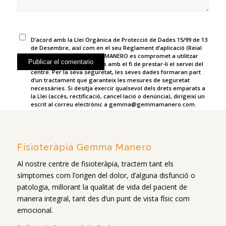
D’acord amb la Llei Orgànica de Protecció de Dades 15/99 de 13
de Desembre, així com en el seu Reglament d’aplicació (Reial
Decret 1720/2007), GEMMA MANERO es compromet a utilitzar
únicament les seves dades amb el fi de prestar-li el servei del
centre. Per la seva seguretat, les seves dades formaran part
d’un tractament que garanteix les mesures de seguretat
necessàries. Si desitja exercir qualsevol dels drets emparats a
la Llei (accés, rectificació, cancel·lació o denúncia), dirigeixi un
escrit al correu electrònic a gemma@gemmamanero.com.
Fisioteràpia Gemma Manero
Al nostre centre de fisioteràpia, tractem tant els
símptomes com l’origen del dolor, d’alguna disfunció o
patologia, millorant la qualitat de vida del pacient de
manera integral, tant des d’un punt de vista físic com
emocional.