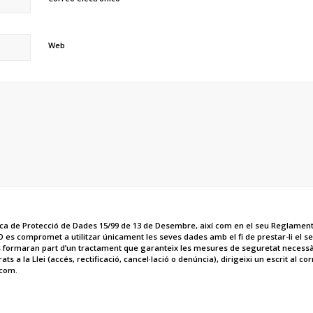
Web
ca de Protecció de Dades 15/99 de 13 de Desembre, així com en el seu Reglament 
s compromet a utilitzar únicament les seves dades amb el fi de prestar-li el ser
 formaran part d’un tractament que garanteix les mesures de seguretat necessàri
s a la Llei (accés, rectificació, cancel·lació o denúncia), dirigeixi un escrit al co
com.