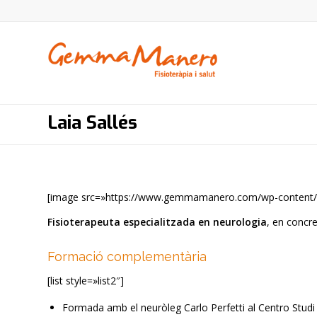
Laia Sallés
[image src=»https://www.gemmamanero.com/wp-content/upl
Fisioterapeuta especialitzada en neurologia
, en concre
Formació complementària
[list style=»list2″]
Formada amb el neuròleg Carlo Perfetti al Centro Studi R