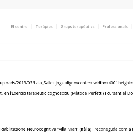
El centre
Teràpies
Grups terapèutics
Professionals
oads/2013/03/Laia_Salles.jpg» align=»center» width=»400″ height=
t, en l’Exercici terapèutic cognoscitiu (Mètode Perfetti) i cursant el Do
iabilitazione Neurocognitiva “Villa Miari” (Itàlia) i reconeguda com a