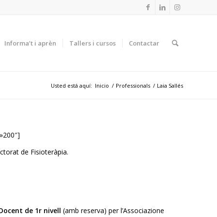
Informa’t i aprèn
Tallers i cursos
Contactar
Usted está aquí:
Inicio
/
Professionals
/
Laia Sallés
»200″]
ctorat de Fisioteràpia.
Docent de 1r nivell
(amb reserva) per l’Associazione