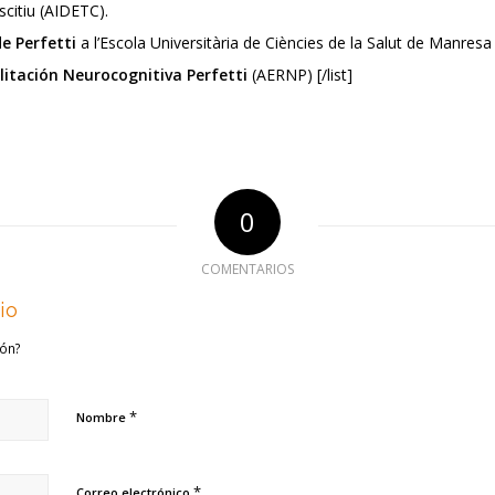
scitiu (AIDETC).
e Perfetti
a l’Escola Universitària de Ciències de la Salut de Manres
litación Neurocognitiva Perfetti
(AERNP) [/list]
0
COMENTARIOS
io
ión?
*
Nombre
*
Correo electrónico