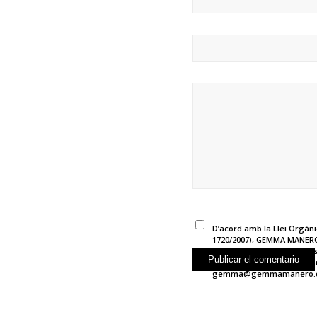
D’acord amb la Llei Orgàni
1720/2007), GEMMA MANERO e
seguretat, les seves dades
qualsevol dels drets emparat
gemma@gemmamanero.